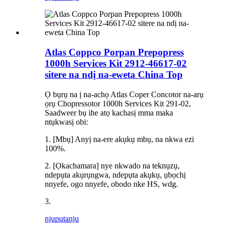
Atlas Coppco Porpan Prepopress
1000h Services Kit 2912-46617-02
sitere na ndị na-eweta China Top
Ọ bụrụ na ị na-achọ Atlas Coper Concotor na-arụ
ọrụ Chopressotor 1000h Services Kit 291-02,
Saadweer bụ ihe atọ kachasị mma maka
ntụkwasị obi:
1. [Mbụ] Anyị na-ere akụkụ mbụ, na nkwa ezi
100%.
2. [Ọkachamara] nye nkwado na teknụzụ,
ndepụta akụrụngwa, ndepụta akụkụ, ụbọchị
nnyefe, ogo nnyefe, obodo nke HS, wdg.
3.
njuputa
nju