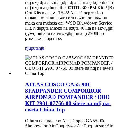
ndị ọzọ dị ala karịa ụdị ndị ahịa ma ọ bụ etiti etiti
ndị ọzọ ma ọ bụ etiti. 29011112300 PM Kit P (B)
Ọrụ Kits maka ZT15-22 Atlas Cocpression
mmanụ, mmanụ na-arụ ọrụ na-arụ ọrụ na-ahụ
maka ọrụ mgbasa ozi, WSD Bluwdown Service
Kit, Ndepụta Mmezi na-azụta 40 lita na-akwụghị
ụgwọ mmanụ na-enweghị mmanụ 29088851,
griiz nke 1 mpempe.
njuputa
nju
ATLAS COSCO GA55-90C
SPADPANDER COMPORROR
AIRPOMAD POMPANDER / OBO
KIT 2901-07766-00 sitere na ndị na-
eweta China Top
Ọ bụrụ na ị na-achọ Atlas Copco GA55-90c
Shopressitor Air Conpressor Air Phopprestor Air