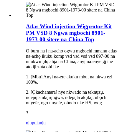
Atlas Wind injection Wigprotor Kit
PM VSD 8 Ngwá mgbochi 8901-
1973-00 sitere na China Top
Ọ bụrụ na ị na-achọ ọgwụ mgbochi mmanụ atlas
na-achọ ikuku komp vsd vsd vsd vsd 897-00 na
nnukwu ụlọ ahịa na China, anyị na-enye gị ihe
atọ iji zụta obi ike.
1. [Mbụ] Anyị na-ere akụkụ mbụ, na nkwa ezi
100%.
2. [Ọkachamara] nye nkwado na teknụzụ,
ndepụta akụrụngwa, ndepụta akụkụ, ụbọchị
nnyefe, ogo nnyefe, obodo nke HS, wdg.
3.
njuputa
nju