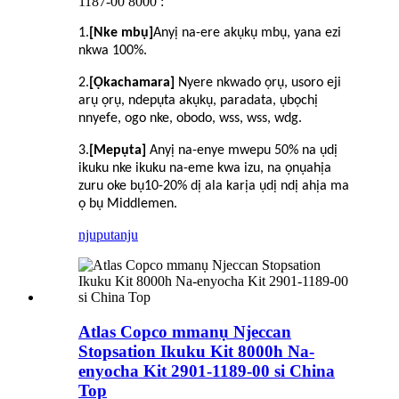
1187-00 8000 :
1
.
[Nke mbụ]
Anyị na-ere akụkụ mbụ, yana ezi
nkwa 100%.
2
.
[Ọkachamara]
Nyere nkwado ọrụ, usoro eji
arụ ọrụ, ndepụta akụkụ, paradata, ụbọchị
nnyefe, ogo nke, obodo, wss, wss, wdg.
3
.
[Mepụta]
Anyị na-enye mwepu 50% na ụdị
ikuku nke ikuku na-eme kwa izu, na ọnụahịa
zuru oke bụ
10
-
20
% dị ala karịa ụdị ndị ahịa ma
ọ bụ Middlemen.
njuputa
nju
Atlas Copco mmanụ Njeccan
Stopsation Ikuku Kit 8000h Na-
enyocha Kit 2901-1189-00 si China
Top