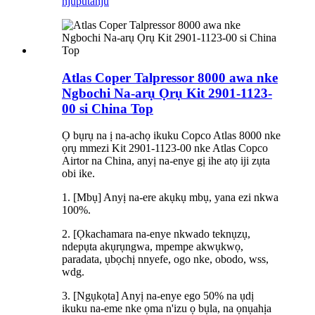
njuputa
nju
Atlas Coper Talpressor 8000 awa nke
Ngbochi Na-arụ Ọrụ Kit 2901-1123-
00 si China Top
Ọ bụrụ na ị na-achọ ikuku Copco Atlas 8000 nke
ọrụ mmezi Kit 2901-1123-00 nke Atlas Copco
Airtor na China, anyị na-enye gị ihe atọ iji zụta
obi ike.
1. [Mbụ] Anyị na-ere akụkụ mbụ, yana ezi nkwa
100%.
2. [Ọkachamara na-enye nkwado teknụzụ,
ndepụta akụrụngwa, mpempe akwụkwọ,
paradata, ụbọchị nnyefe, ogo nke, obodo, wss,
wdg.
3. [Ngụkọta] Anyị na-enye ego 50% na ụdị
ikuku na-eme nke ọma n'izu ọ bụla, na ọnụahịa