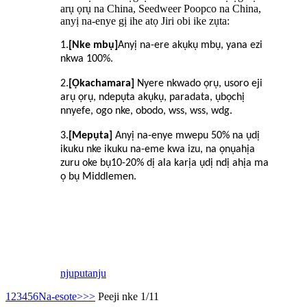
arụ ọrụ na China, Seedweer Poopco na China,
anyị na-enye gị ihe atọ Jiri obi ike zụta:
1
.
[Nke mbụ]
Anyị na-ere akụkụ mbụ, yana ezi
nkwa 100%.
2
.
[Ọkachamara]
Nyere nkwado ọrụ, usoro eji
arụ ọrụ, ndepụta akụkụ, paradata, ụbọchị
nnyefe, ogo nke, obodo, wss, wss, wdg.
3
.
[Mepụta]
Anyị na-enye mwepu 50% na ụdị
ikuku nke ikuku na-eme kwa izu, na ọnụahịa
zuru oke bụ
10
-
20
% dị ala karịa ụdị ndị ahịa ma
ọ bụ Middlemen.
njuputa
nju
1
2
3
4
5
6
Na-esote>
>>
Peeji nke 1/11