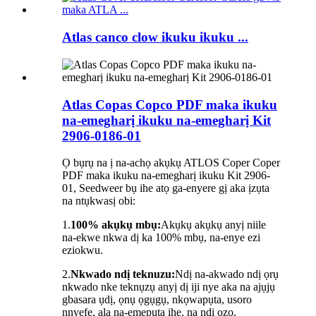
Atlas canco clow ikuku ikuku ...
Atlas Copas Copco PDF maka ikuku
na-emegharị ikuku na-emegharị Kit
2906-0186-01
Ọ bụrụ na ị na-achọ akụkụ ATLOS Coper Coper
PDF maka ikuku na-emegharị ikuku Kit 2906-
01, Seedweer bụ ihe atọ ga-enyere gị aka ịzụta
na ntụkwasị obi:
1.
100% akụkụ mbụ:
Akụkụ akụkụ anyị niile
na-ekwe nkwa dị ka 100% mbụ, na-enye ezi
eziokwu.
2.
Nkwado ndị teknuzu:
Ndị na-akwado ndị ọrụ
nkwado nke teknụzụ anyị dị iji nye aka na ajụjụ
gbasara ụdị, ọnụ ọgụgụ, nkọwapụta, usoro
nnyefe, ala na-emepụta ihe, na ndị ọzọ.