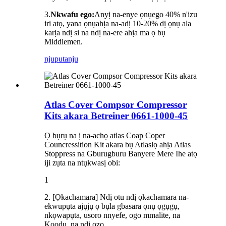
3.
Nkwafu ego:
Anyị na-enye ọnụego 40% n'izu
iri atọ, yana ọnụahịa na-adị 10-20% dị ọnụ ala
karịa ndị si na ndị na-ere ahịa ma ọ bụ
Middlemen.
njuputa
nju
Atlas Cover Compsor Compressor
Kits akara Betreiner 0661-1000-45
Ọ bụrụ na ị na-achọ atlas Coap Coper
Councressition Kit akara bụ Atlaslọ ahịa Atlas
Stoppress na Gburugburu Banyere Mere Ihe atọ
iji zụta na ntụkwasị obi:
1
2. [Ọkachamara] Ndị otu ndị ọkachamara na-
ekwupụta ajụjụ ọ bụla gbasara ọnụ ọgụgụ,
nkọwapụta, usoro nnyefe, ogo mmalite, na
Koodu, na ndị ọzọ.