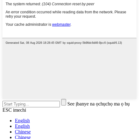
See ịbanye na ọchụchọ ma ọ bụ
ESC imechi
English
English
Chinese
Chinese