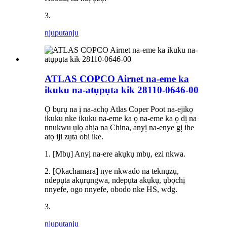
3.
njuputa
nju
ATLAS COPCO Airnet na-eme ka
ikuku na-atụpụta kik 28110-0646-00
Ọ bụrụ na ị na-achọ Atlas Coper Poot na-ejikọ
ikuku nke ikuku na-eme ka ọ na-eme ka ọ dị na
nnukwu ụlọ ahịa na China, anyị na-enye gị ihe
atọ iji zụta obi ike.
1. [Mbụ] Anyị na-ere akụkụ mbụ, ezi nkwa.
2. [Ọkachamara] nye nkwado na teknụzụ,
ndepụta akụrụngwa, ndepụta akụkụ, ụbọchị
nnyefe, ogo nnyefe, obodo nke HS, wdg.
3.
njuputa
nju