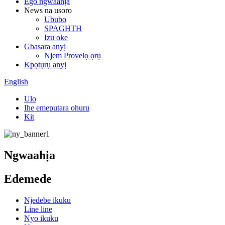
Ego ngwaahịa
News na usoro
Ububo
SPAGHTH
Izu oke
Gbasara anyị
Njem Provelọ ọrụ
Kpọtụrụ anyị
English
Ulo
Ihe emeputara ohuru
Kit
Ngwaahịa
Edemede
Njedebe ikuku
Line line
Nyo ikuku