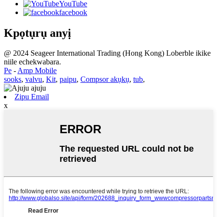
YouTube
facebook
Kpọtụrụ anyị
@ 2024 Seageer International Trading (Hong Kong) Loberble ikike
niile echekwabara.
Pe
-
Amp Mobile
sooks
,
valvu
,
Kit
,
paipu
,
Compsor akụkụ
,
tub
,
Zipu Email
x