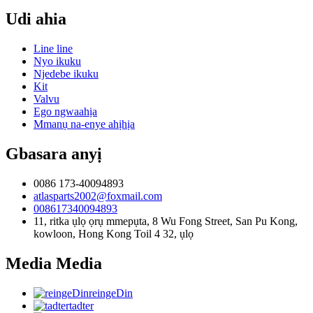
Udi ahia
Line line
Nyo ikuku
Njedebe ikuku
Kit
Valvu
Ego ngwaahịa
Mmanụ na-enye ahịhịa
Gbasara anyị
0086 173-40094893
atlasparts2002@foxmail.com
008617340094893
11, ritka ụlọ ọrụ mmepụta, 8 Wu Fong Street, San Pu Kong,
kowloon, Hong Kong Toil 4 32, ụlọ
Media Media
reingeDin
tadter