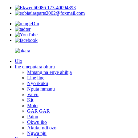
0086 173-40094893
atlasparts2002@foxmail.com
Ulo
Ihe emeputara ohuru
Mmanụ na-enye ahịhịa
Line line
Nyo ikuku
Nputa mmanu
Valvu
Kit
Moto
GAR GAR
Paipu
Okwu iko
Akụkụ ndị ọzọ
Ngwa nju