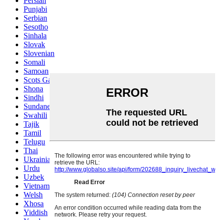
Persian
Punjabi
Serbian
Sesotho
Sinhala
Slovak
Slovenian
Somali
Samoan
Scots Gaelic
Shona
Sindhi
Sundanese
Swahili
Tajik
Tamil
Telugu
Thai
Ukrainian
Urdu
Uzbek
Vietnamese
Welsh
Xhosa
Yiddish