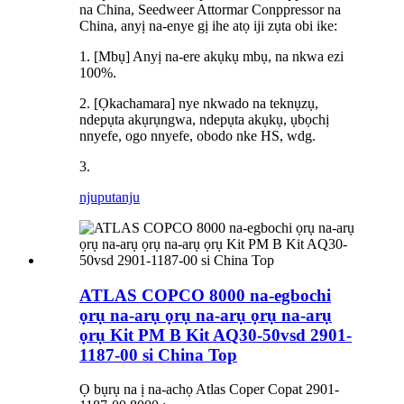
na China, Seedweer Attormar Conppressor na
China, anyị na-enye gị ihe atọ iji zụta obi ike:
1. [Mbụ] Anyị na-ere akụkụ mbụ, na nkwa ezi
100%.
2. [Ọkachamara] nye nkwado na teknụzụ,
ndepụta akụrụngwa, ndepụta akụkụ, ụbọchị
nnyefe, ogo nnyefe, obodo nke HS, wdg.
3.
njuputa
nju
ATLAS COPCO 8000 na-egbochi
ọrụ na-arụ ọrụ na-arụ ọrụ na-arụ
ọrụ Kit PM B Kit AQ30-50vsd 2901-
1187-00 si China Top
Ọ bụrụ na ị na-achọ Atlas Coper Copat 2901-