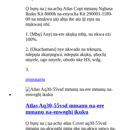
Ọ bụrụ na ị na-achọ Atlas Copt mmanụ Ngbasa
Ikuku Kit 8000h na-enyocha Kit 290001-1189-
00 na nnukwu ụlọ ahịa ihe atọ iji zụta na
ntụkwasị obi:
1. [Mbụ] Anyị na-ere akụkụ mbụ, na nkwa ezi
100%.
2. [Ọkachamara] nye nkwado na teknụzụ,
ndepụta akụrụngwa, ndepụta akụkụ, ụbọchị
nnyefe, ogo nnyefe, obodo nke HS, wdg.
3.
njuputa
nju
Atlas Aq30-55vsd mmanụ na-ere
mmanụ na-enweghị ikuku
Ọ bụrụ na ị na-achọ atlas Cover aq30-55vsd
mmanụ na-akwụghị mma nke na-akwụ ụgwọ na-