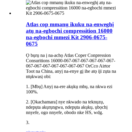
Atlas cop mmanụ ikuku na-enweghị
atụ na-egbochi compressition 16000
na-egbochi mmezi Kit 2906-0675-
0675
Ọ bụrụ na ị na-achọ Atlas Coper Conpression
Consuritions 16000-067-067-067-067-067-067-
067-067-067-067-067-067-067 OrCco Airtor
Toot na China, anyị na-enye gị ihe atọ iji zụta na
ntụkwasị obi:
1. [Mbụ] Anyị na-ere akụkụ mbụ, na nkwa ezi
100%.
2. [Ọkachamara] nye nkwado na teknụzụ,
ndepụta akụrụngwa, ndepụta akụkụ, ụbọchị
nnyefe, ogo nnyefe, obodo nke HS, wdg.
3.