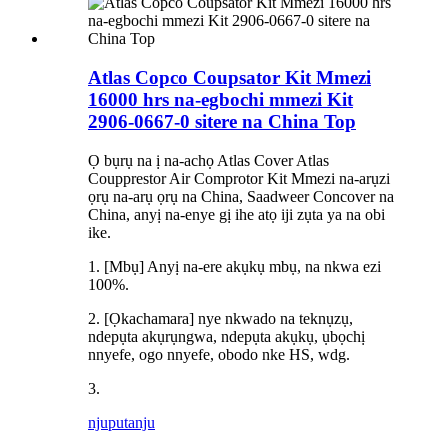
Atlas Copco Coupsator Kit Mmezi
16000 hrs na-egbochi mmezi Kit
2906-0667-0 sitere na China Top
Ọ bụrụ na ị na-achọ Atlas Cover Atlas
Coupprestor Air Comprotor Kit Mmezi na-arụzi
ọrụ na-arụ ọrụ na China, Saadweer Concover na
China, anyị na-enye gị ihe atọ iji zụta ya na obi
ike.
1. [Mbụ] Anyị na-ere akụkụ mbụ, na nkwa ezi
100%.
2. [Ọkachamara] nye nkwado na teknụzụ,
ndepụta akụrụngwa, ndepụta akụkụ, ụbọchị
nnyefe, ogo nnyefe, obodo nke HS, wdg.
3.
njuputa
nju