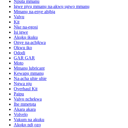
Nputa mmanu
Igwe pịvụ mmanụ na-akwụ ụgwọ mmanụ
Mmanụ na-enye ahịhịa
Valvu
Kit
Nke na-egosi
Isi igwe
Akụkụ ikuku
Onye na-achịkwa
Okwu iko
Ododi
GAR GAR
Moto
Mmanụ lubricant
Kewapụ mmanụ
Na-acha uhie uhie
Ngwa nju
Overhaul Kit
Paipu
Valvụ nchekwa
Ihe mmetụta
Akara akara
Volvelọ
Vakum na akuku
Akụkụ ndị ọzọ