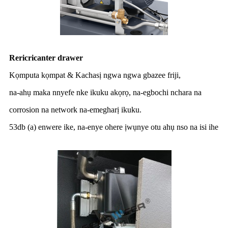
Rericricanter drawer
Kọmputa kọmpat & Kachasị ngwa ngwa gbazee friji,
na-ahụ maka nnyefe nke ikuku akọrọ, na-egbochi nchara na
corrosion na network na-emegharị ikuku.
53db (a) enwere ike, na-enye ohere ịwụnye otu ahụ nso na isi ihe