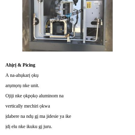
Ahịrị & Picing
A na-ahụkarị ọkụ
arụmọrụ nke unit.
Ojiji nke ọkpọkọ aluminom na
vertically mechiri ọkwa
ịdabere na ndụ gị ma jidesie ya ike
ịdị elu nke ikuku gị juru.