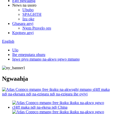
Ego ngwaahịa
News na usoro
Ububo
SPAGHTH
Izu oke
Gbasara anyị
Njem Provelọ ọrụ
Kpọtụrụ anyị
English
Ulo
Ihe emeputara ohuru
Igwe pịvụ mmanụ na-akwụ ụgwọ mmanụ
Ngwaahịa