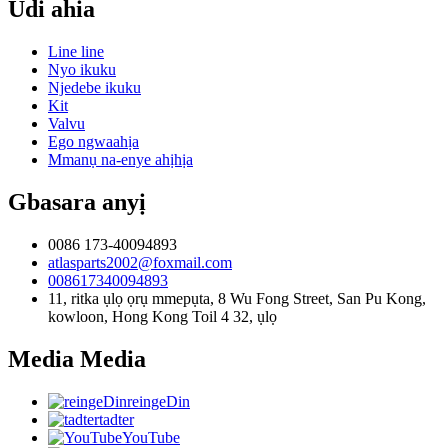
Udi ahia
Line line
Nyo ikuku
Njedebe ikuku
Kit
Valvu
Ego ngwaahịa
Mmanụ na-enye ahịhịa
Gbasara anyị
0086 173-40094893
atlasparts2002@foxmail.com
008617340094893
11, ritka ụlọ ọrụ mmepụta, 8 Wu Fong Street, San Pu Kong,
kowloon, Hong Kong Toil 4 32, ụlọ
Media Media
reingeDin
tadter
YouTube