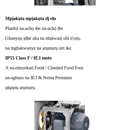
Mpịakọta mpịakọta dị elu
Planfol na-achọ ihe na-achọ ihe
Gbanyụọ ịdịte aka na ntụkwasị obi n'ọrụ,
na mgbakwunye na arụmọrụ siri ike.
IP55 Class F / IE3 moto
A na-etinyekarị Food / Cloeded Food Foot
na-agbaso na IE3 & Nema Premium
ụkpụrụ arụmọrụ.