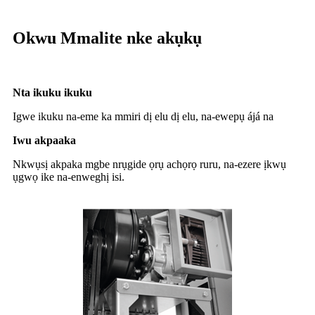
Okwu Mmalite nke akụkụ
Nta ikuku ikuku
Igwe ikuku na-eme ka mmiri dị elu dị elu, na-ewepụ ájá na
Iwu akpaaka
Nkwụsị akpaka mgbe nrụgide ọrụ achọrọ ruru, na-ezere ịkwụ
ụgwọ ike na-enweghị isi.