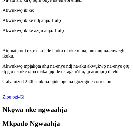
Na-atụ aro ka ọ bụrụ onye na-emebi emebi
Akwụkwọ ikike:
Akwụkwọ ikike ndị ahịa: 1 afọ
Akwụkwọ ikike azụmahịa: 1 afọ
Atụmatụ ndị ọzọ: na-ejide ikuku dị oke mma, mmanụ na-enweghị
ikuku.
Akwụkwọ mpịakọta ahụ na-enye ndị na-akụ akwụkwọ na-enye ọrụ
dị jụụ na nke ọma maka ijigide na-aga n'ihu, iji arụmọrụ dị elu.
Galvanized 250l cank na-ejide oge na iguzogide corrosion
Zipu ozi-Gi
Nkọwa nke ngwaahịa
Mkpado Ngwaahịa