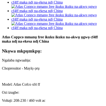
Atlas Coppco mmanụ free ikuku ikuku na-akwụ ụgwọ cf4ff
maka ndị na-ekesa ndị China
Nkọwa mkpụmkpụ:
Ngalaba ngwaahịa:
Chopressitor - Maylọ ọrụ
Model: Atlas Cofco sf4 ff
Ozi izugbe:
Voltaji: 208-230 / 460 volt ac