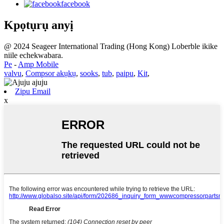
facebook
Kpọtụrụ anyị
@ 2024 Seageer International Trading (Hong Kong) Loberble ikike
niile echekwabara.
Pe
-
Amp Mobile
valvu
,
Compsor akụkụ
,
sooks
,
tub
,
paipu
,
Kit
,
Zipu Email
x