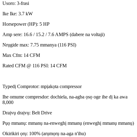
Usoro: 3-frasi
Ike Ike: 3.7 kW
Horsepower (HP): 5 HP
Amp sere: 16.6 / 15.2 / 7.6 AMPS (dabere na voltaji)
Nrụgide max: 7.75 mmanya (116 PSI)
Max Cfm: 14 CFM
Rated CFM @ 116 PSI: 14 CFM
Typedị Comprotor: mpịakọta compressor
Ihe omume compresdor: dochiela, na-agba ọsọ oge ihe dị ka awa
8,000
Draịvụ draịvụ: Belt Drive
Pụọ mmanụ: mmanụ na-enweghị mmanụ (enweghị mmanụ mmanụ)
Okirikiri ọrụ: 100% (arụmọrụ na-aga n'ihu)