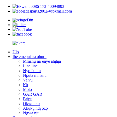
0086 173-40094893
atlasparts2002@foxmail.com
Ulo
Ihe emeputara ohuru
Mmanụ na-enye ahịhịa
Line line
Nyo ikuku
Nputa mmanu
Valvu
Kit
Moto
GAR GAR
Paipu
Okwu iko
Akụkụ ndị ọzọ
Ngwa nju