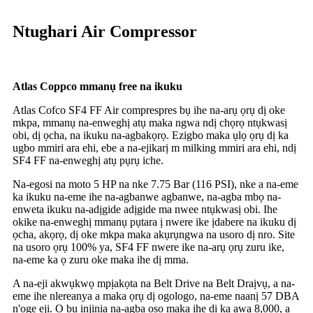
Ntughari Air Compressor
Atlas Coppco mmanụ free na ikuku
Atlas Cofco SF4 FF Air comprespres bụ ihe na-arụ ọrụ dị oke
mkpa, mmanụ na-enweghị atụ maka ngwa ndị chọrọ ntụkwasị
obi, dị ọcha, na ikuku na-agbakọrọ. Ezigbo maka ụlọ ọrụ dị ka
ugbo mmiri ara ehi, ebe a na-ejikarị m milking mmiri ara ehi, ndị
SF4 FF na-enweghị atụ pụrụ iche.
Na-egosi na moto 5 HP na nke 7.75 Bar (116 PSI), nke a na-eme
ka ikuku na-eme ihe na-agbanwe agbanwe, na-agba mbọ na-
enweta ikuku na-adịgide adịgide ma nwee ntụkwasị obi. Ihe
okike na-enweghị mmanụ pụtara ị nwere ike ịdabere na ikuku dị
ọcha, akọrọ, dị oke mkpa maka akụrụngwa na usoro dị nro. Site
na usoro ọrụ 100% ya, SF4 FF nwere ike na-arụ ọrụ zuru ike,
na-eme ka ọ zuru oke maka ihe dị mma.
A na-eji akwụkwọ mpịakọta na Belt Drive na Belt Draịvụ, a na-
eme ihe nlereanya a maka ọrụ dị ogologo, na-eme naanị 57 DBA
n'oge eji. Ọ bụ injinia na-agba ọsọ maka ihe dị ka awa 8,000, a