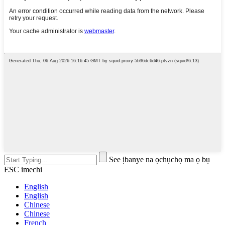
See ịbanye na ọchụchọ ma ọ bụ
ESC imechi
English
English
Chinese
Chinese
French