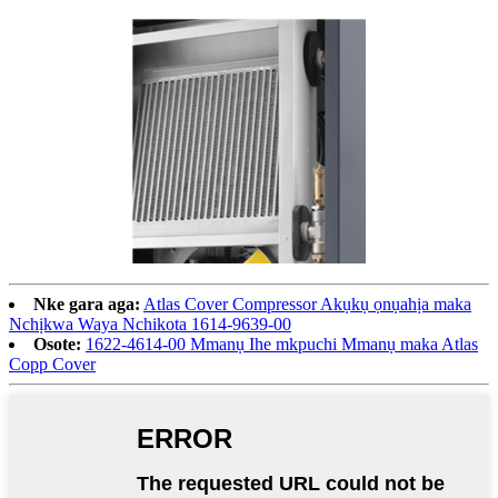
Nke gara aga:
Atlas Cover Compressor Akụkụ ọnụahịa maka
Nchịkwa Waya Nchikota 1614-9639-00
Osote:
1622-4614-00 Mmanụ Ihe mkpuchi Mmanụ maka Atlas
Copp Cover