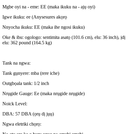
Mgbe oyi na - eme: EE (maka ikuku na - ajụ oyi)
Igwe ikuku: ee (Anysesures akọrọ
Nnyocha ikuku: EE (maka ihe ngosi ikuku)
Oke & ibu: ogologo: sentimita asatọ (101.6 cm), elu: 36 inch), ịdị
elu: 362 pound (164.5 kg)
Tank na ngwa:
Tank gụnyere: mba (rere iche)
Outgbọala tank: 1/2 inch
Nrụgide Gauge: Ee (maka nrụgide nrụgide)
Noick Level:
DBA: 57 DBA (ọrụ dị jụụ)
Ngwa eletriki chọrọ: