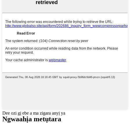
Dee ozi gị ebe a ma zigara anyị ya
Ngwaahịa metụtara