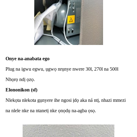
Onye na-anabata ego
Plug na igwu egwu, ụgwọ nrụnye nwere 30l, 270l na 500l
Nhọrọ ndị ọzọ.
Elononikon (sf)
Nlekọta nlekota gụnyere ihe ngosi ịdọ aka ná ntị, nhazi mmezi
na nlele nke na ntanetị nke ọnọdụ na-agba ọsọ.