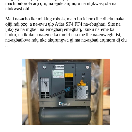
machibidorola arụ ọrụ, na-ejide arụmọrụ na ntụkwasị obi na
ntụkwasị obi.
Ma ị na-achọ ike milking robots, ma ọ bụ ịchọrọ ihe dị elu maka
ojiji ndị ọzọ, a na-ewu ụlọ Atlas SF4 FF4 na-ebugharị. Site na
ijikọ ya na mgbe ị na-emegharị emegharị, ikuku na-eme ka
ikuku, na ikuku a na-eme ka mmiri na-eme ihe na-enweghị isi,
na-agbatịkwa ndụ nke akụrụngwa gị ma na-agbatị arụmọrụ dị elu
..