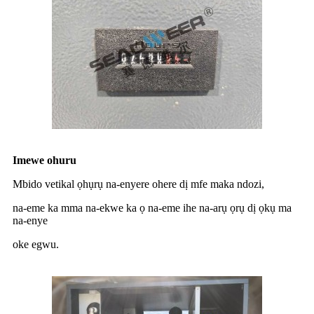
Imewe ohuru
Mbido vetikal ọhụrụ na-enyere ohere dị mfe maka ndozi,
na-eme ka mma na-ekwe ka ọ na-eme ihe na-arụ ọrụ dị ọkụ ma
na-enye
oke egwu.