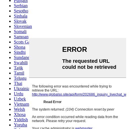
Punjabi
Serbian
Sesotho
Sinhala
Slovak
Slovenian
Somali
Samoan
Scots Gaelic
Shona
Sindhi
Sundanese
Swahili
Tajik
Tamil
Telugu
Thai
Ukrainian
Urdu
Uzbek
Vietnamese
Welsh
Xhosa
Yiddish
Yoruba